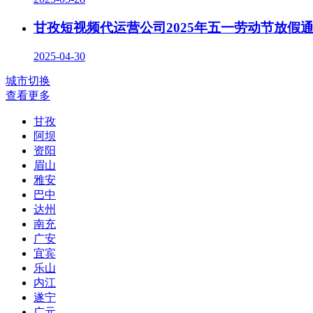
甘孜短视频代运营公司2025年五一劳动节放假
2025-04-30
城市切换
查看更多
甘孜
阿坝
资阳
眉山
雅安
巴中
达州
南充
广安
宜宾
乐山
内江
遂宁
广元