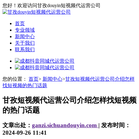
您好！欢迎访问甘孜douyin短视频代运营公司
首页
专业领域
新闻中心
关于我们
联系我们
您的位置：
首页
>
新闻中心
>
甘孜短视频代运营公司介绍怎样
找短视频的热门话题
甘孜短视频代运营公司介绍怎样找短视频
的热门话题
文章出处：
ganzi.sichuandouyin.com
| 发布时间：
2024-09-26 11:41