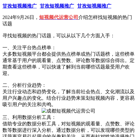
甘孜短视频推广
甘孜短视频推广
甘孜短视频推广
2024年9月26日，
短视频代运营公司
介绍怎样找短视频的热门
话题
寻找短视频的热门话题，可以从以下几个方面入手：
一、关注平台热点榜单：
大多数短视频平台都会提供热点榜单或热门话题榜，这些榜单
通常基于用户的观看量、点赞数、评论数等数据综合得出。定
期查看这些榜单，可以快速了解到当前哪些话题最受用户欢
迎。
二、分析行业趋势：
关注行业动态和趋势变化，了解当前社会热点、文化潮流以及
用户兴趣点的变化。结合行业趋势来策划短视频内容，更容易
吸引用户的关注和共鸣。
三、利用数据分析工具：
借助专业的数据分析工具，对短视频的观看量、点赞数、评论
数等数据进行深入分析。通过数据分析，可以发现哪些类型的
话题更容易引起用户的兴趣和关注，从而有针对性地选择热门