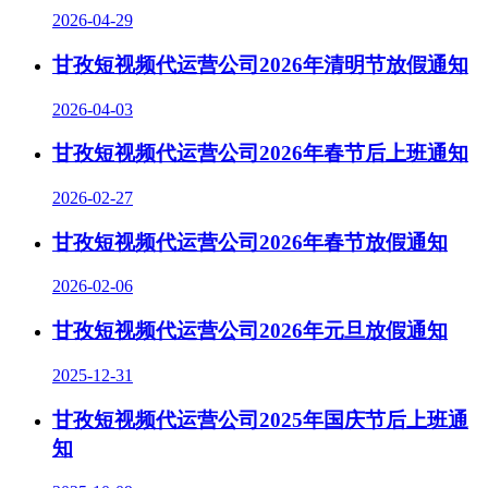
2026-04-29
甘孜短视频代运营公司2026年清明节放假通知
2026-04-03
甘孜短视频代运营公司2026年春节后上班通知
2026-02-27
甘孜短视频代运营公司2026年春节放假通知
2026-02-06
甘孜短视频代运营公司2026年元旦放假通知
2025-12-31
甘孜短视频代运营公司2025年国庆节后上班通
知