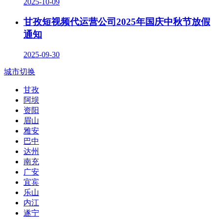
2025-10-09
甘孜短视频代运营公司2025年国庆中秋节放假
通知
2025-09-30
城市切换
甘孜
阿坝
资阳
眉山
雅安
巴中
达州
南充
广安
宜宾
乐山
内江
遂宁